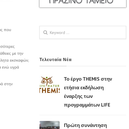
ας που
Φόρμα αναζήτησης
σσότερες
άθειες με την
Τελευταία Νέα
βλητα εκσκαφών,
ά ενώ υγρά
Το έργο THEMIS στην
ρά στην
ετήσια εκδήλωση
έναρξης των
02 Μαρ
προγραμμάτων LIFE
Πρώτη συνάντηση