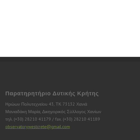
Παρατηρητήριο Δυτικής Κρήτης
Ηρώων Πολυτεχνείου 43, ΤΚ 73132 Χανιά
Μανιαδάκη Μαρία, Δικηγορικός Σύλλογος Χανίων
τηλ. (+30) 28210 41179 / fax. (+30) 28210 41189
observatorywestcrete@gmail.com