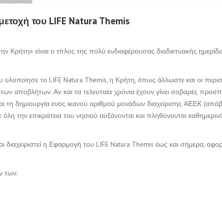
ετοχή του LIFE Natura Themis
ν Κρήτη» είναι ο τίτλος της πολύ ενδιαφέρουσας διαδικτυακής ημερίδ
ου υλοποίησε το LIFE Natura Themis, η Κρήτη, όπως άλλωστε και οι περι
 των αποβλήτων. Αν και τα τελευταία χρόνια έχουν γίνει σοβαρές προσπ
 τη δημιουργία ενός ικανού αριθμού μονάδων διαχείρισης ΑΕΕΚ (από
 όλη την επικράτεια του νησιού αυξάνονται και πληθύνονται καθημεριν
ι διαχειριστεί η Εφαρμογή του LIFE Natura Themis έως και σήμερα, αφο
ν των: