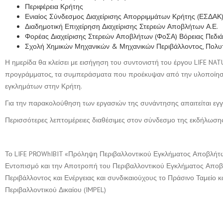
Περιφέρεια Κρήτης
Ενιαίος Σύνδεσμος Διαχείρισης Απορριμμάτων Κρήτης (ΕΣΔΑΚ
Διαδημοτική Επιχείρηση Διαχείρισης Στερεών Αποβλήτων Α.Ε. (Ο
Φορέας Διαχείρισης Στερεών Αποβλήτων (ΦοΣΑ) Βόρειας Πεδι
Σχολή Χημικών Μηχανικών & Μηχανικών Περιβάλλοντος, Πολυτ
Η ημερίδα θα κλείσει με εισήγηση του συντονιστή του έργου LIFE 
προγράμματος, τα συμπεράσματα που προέκυψαν από την υλοποίησή
εγκλημάτων στην Κρήτη.
Για την παρακολούθηση των εργασιών της συνάντησης απαιτείται εγ
Περισσότερες λεπτομέρειες διαθέσιμες στον σύνδεσμο της εκδήλωσ
Το LIFE PROWhIBIT «Πρόληψη Περιβαλλοντικού Εγκλήματος Αποβλήτων
Εντοπισμό και την Αποτροπή του Περιβαλλοντικού Εγκλήματος Αποβλ
Περιβάλλοντος και Ενέργειας και συνδικαιούχους το Πράσινο Ταμείο
Περιβαλλοντικού Δικαίου (IMPEL)