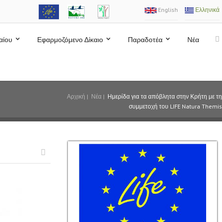
English
Ελληνικά
αίου
Εφαρμοζόμενο Δίκαιο
Παραδοτέα
Νέα
Αρχική
|
Νέα
|
Ημερίδα για τα απόβλητα στην Κρήτη με τη
συμμετοχή του LIFE Natura Themis