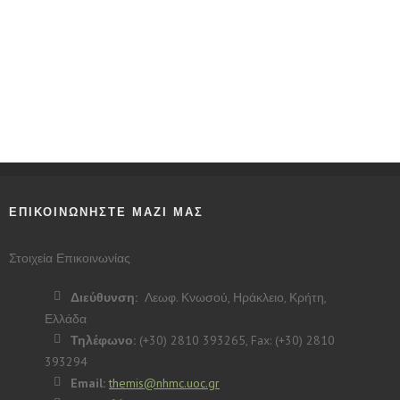
ΕΠΙΚΟΙΝΩΝΗΣΤΕ ΜΑΖΙ ΜΑΣ
Στοιχεία Επικοινωνίας
Διεύθυνση:
Λεωφ. Κνωσού, Ηράκλειο, Κρήτη,
Ελλάδα
Τηλέφωνο:
(+30) 2810 393265, Fax: (+30) 2810
393294
Email:
themis@nhmc.uoc.gr