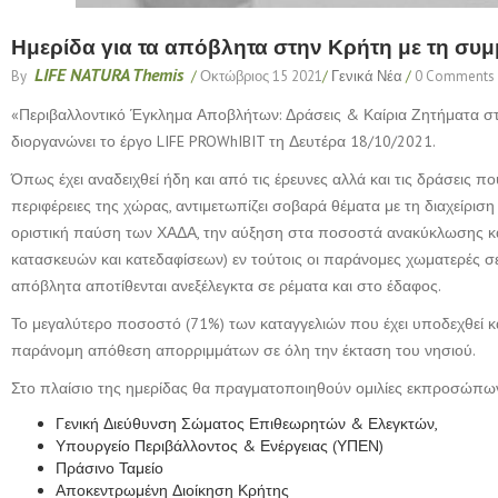
Ημερίδα για τα απόβλητα στην Κρήτη με τη συμμ
LIFE NATURA Themis
By
/
Οκτώβριος 15 2021
/
Γενικά Νέα
/
0 Comments
«Περιβαλλοντικό Έγκλημα Αποβλήτων: Δράσεις & Καίρια Ζητήματα στη
διοργανώνει το έργο LIFE PROWhIBIT τη Δευτέρα 18/10/2021.
Όπως έχει αναδειχθεί ήδη και από τις έρευνες αλλά και τις δράσεις π
περιφέρειες της χώρας, αντιμετωπίζει σοβαρά θέματα με τη διαχείριση
οριστική παύση των ΧΑΔΑ, την αύξηση στα ποσοστά ανακύκλωσης και
κατασκευών και κατεδαφίσεων) εν τούτοις οι παράνομες χωματερές σε
απόβλητα αποτίθενται ανεξέλεγκτα σε ρέματα και στο έδαφος.
Το μεγαλύτερο ποσοστό (71%) των καταγγελιών που έχει υποδεχθεί κα
παράνομη απόθεση απορριμμάτων σε όλη την έκταση του νησιού.
Στο πλαίσιο της ημερίδας θα πραγματοποιηθούν ομιλίες εκπροσώπω
Γενική Διεύθυνση Σώματος Επιθεωρητών & Ελεγκτών,
Υπουργείο Περιβάλλοντος & Ενέργειας (ΥΠΕΝ)
Πράσινο Ταμείο
Αποκεντρωμένη Διοίκηση Κρήτης