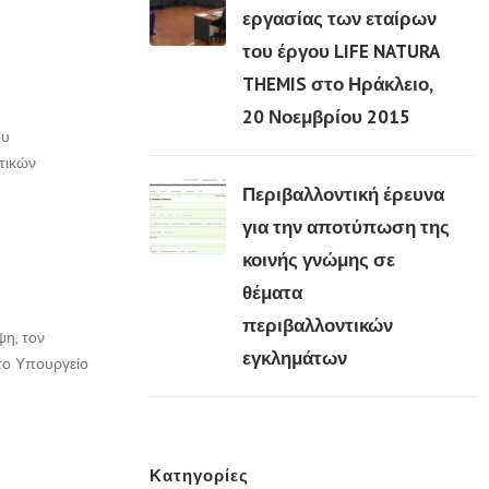
εργασίας των εταίρων
του έργου LIFE NATURA
03 Μαρ
THEMIS στο Ηράκλειο,
20 Νοεμβρίου 2015
ου
τικών
Περιβαλλοντική έρευνα
για την αποτύπωση της
κοινής γνώμης σε
03 Μαρ
θέματα
περιβαλλοντικών
η, τον
εγκλημάτων
το Υπουργείο
Κατηγορίες