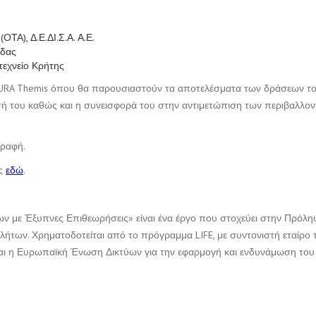
)
ΤΑ), Δ.Ε.ΔΙ.Σ.Α. Α.Ε.
άδας
εχνείο Κρήτης
NATURA Themis όπου θα παρουσιαστούν τα αποτελέσματα των δράσεων τ
 του καθώς και η συνεισφορά του στην αντιμετώπιση των περιβαλλον
γραφή.
ης
εδώ
.
 με Έξυπνες Επιθεωρήσεις» είναι ένα έργο που στοχεύει στην Πρόληψ
ήτων. Χρηματοδοτείται από το πρόγραμμα LIFE, με συντονιστή εταίρο 
 και η Ευρωπαϊκή Ένωση Δικτύων για την εφαρμογή και ενδυνάμωση του