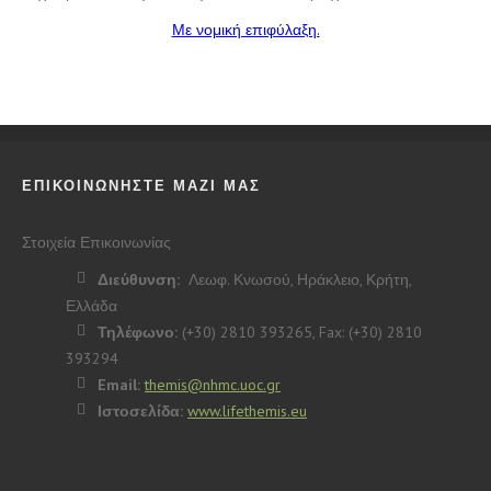
Με νομική επιφύλαξη.
ΕΠΙΚΟΙΝΩΝΗΣΤΕ ΜΑΖΙ ΜΑΣ
Στοιχεία Επικοινωνίας
Διεύθυνση:
Λεωφ. Κνωσού, Ηράκλειο, Κρήτη,
Ελλάδα
Τηλέφωνο:
(+30) 2810 393265, Fax: (+30) 2810
393294
Email:
themis@nhmc.uoc.gr
Ιστοσελίδα:
www.lifethemis.eu