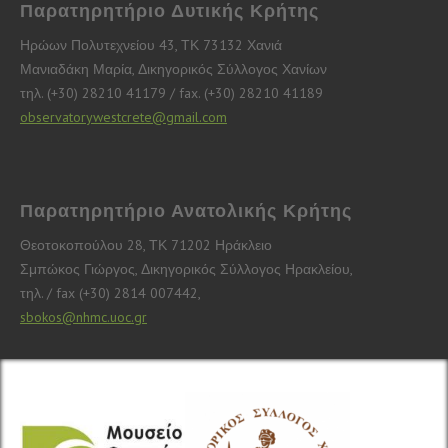
Παρατηρητήριο Δυτικής Κρήτης
Ηρώων Πολυτεχνείου 43, ΤΚ 73132 Χανιά
Μανιαδάκη Μαρία, Δικηγορικός Σύλλογος Χανίων
τηλ. (+30) 28210 41179 / fax. (+30) 28210 41189
observatorywestcrete@gmail.com
Παρατηρητήριο Ανατολικής Κρήτης
Θεοτοκοπούλου 28, ΤΚ 71202 Ηράκλειο
Σμπώκος Γιώργος, Δικηγορικός Σύλλογος Ηρακλείου,
τηλ. / fax (+30) 2814 007442,
sbokos@nhmc.uoc.gr