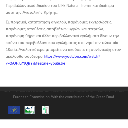
Περιβαλλοντικού Δικαίου του LIFE Natura Themis και ιδιαίτερα
αυτά της Ανατολικής Κρήτης.
Εμπρησμοί, καταπάτηση αιγιαλού, παράνομες εκχερσώσεις,
παράνομες αποθέσεις αποβλήτων υγρών και στερεών,
παράνομη θήρα και άλλα περιβαλλοντικά εγκλήματα δίνουν την
εικόνα του περιβαλλοντικού εγκλήματος στο νησί την τελευταία
10ετία. Αναλυτικότερα μπορείτε να ακούσετε τη συνέντευξη στον
ακόλουθο σύνδεσμο:
https://www.youtube.com/watch?
v=t6OHJuYJQBY&feature=youtu.be
© Copyright
NHMC
2016.© Copyright NHMC 2016. The
LIFE14/GIE/GR/000026 project is funded at a percentage of 60% from the
LIFE financial instrument “Environmental Governance & Information” of the
European Commission. With the contribution of the Green Fund.