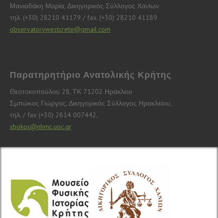
Μανιαδάκη Μαρία, Δικηγορικός Σύλλογος Χανίων
τηλ. (+30) 28210 41179 / fax. (+30) 28210 41189
observatorywestcrete@gmail.com
Παρατηρητήριο Ανατολικής Κρήτης
Θεοτοκοπούλου 28, ΤΚ 71202 Ηράκλειο
Σμπώκος Γιώργος, Δικηγορικός Σύλλογος Ηρακλείου,
τηλ. / fax (+30) 2814 007442,
sbokos@nhmc.uoc.gr