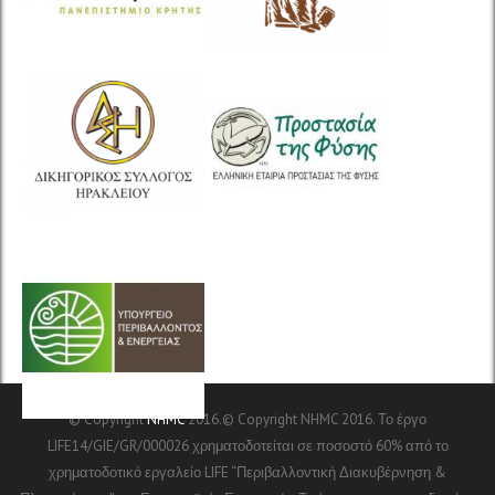
© Copyright
NHMC
2016.© Copyright NHMC 2016. Το έργο
LIFE14/GIE/GR/000026 χρηματοδοτείται σε ποσοστό 60% από το
χρηματοδοτικό εργαλείο LIFE “Περιβαλλοντική Διακυβέρνηση &