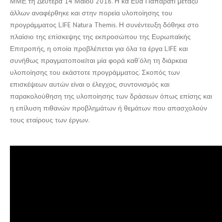
ΜΜΕ τη Δευτέρα 14 Μαΐου 2018. Η κα Εύα Παπαράτι μεταξύ
άλλων αναφέρθηκε και στην πορεία υλοποίησης του
προγράμματος LIFE Natura Themis. Η συνέντευξη δόθηκε στο
πλαίσιο της επίσκεψης της εκπροσώπου της Ευρωπαϊκής
Επιτροπής, η οποία προβλέπεται για όλα τα έργα LIFE και
συνήθως πραγματοποιείται μία φορά καθ’όλη τη διάρκεια
υλοποίησης του εκάστοτε προγράμματος. Σκοπός των
επισκέψεων αυτών είναι ο έλεγχος, συντονισμός και
παρακολούθηση της υλοποίησης των δράσεων όπως επίσης και
η επίλυση πιθανών προβλημάτων ή θεμάτων που απασχολούν
τους εταίρους των έργων.