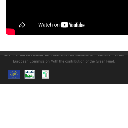
© Copyright
NHMC
2016.© Copyright NHMC 2016. The
LIFE14/GIE/GR/000026 project is funded at a percentage of 60% from the
LIFE financial instrument “Environmental Governance & Information” of the
European Commission. With the contribution of the Green Fund.