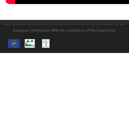
© Copyright
NHMC
2016.© Copyright NHMC 2016. The
LIFE14/GIE/GR/000026 project is funded at a percentage of 60% from the
LIFE financial instrument “Environmental Governance & Information” of the
European Commission. With the contribution of the Green Fund.