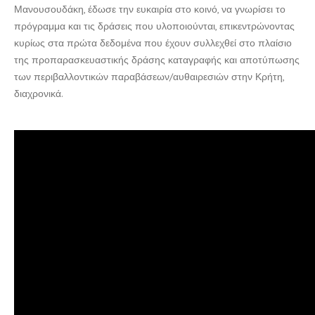
Μανουσουδάκη, έδωσε την ευκαιρία στο κοινό, να γνωρίσει το
πρόγραμμα και τις δράσεις που υλοποιούνται, επικεντρώνοντας
κυρίως στα πρώτα δεδομένα που έχουν συλλεχθεί στο πλαίσιο
της προπαρασκευαστικής δράσης καταγραφής και αποτύπωσης
των περιβαλλοντικών παραβάσεων/αυθαιρεσιών στην Κρήτη,
διαχρονικά.