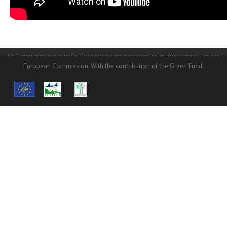
© Copyright
NHMC
2016.© Copyright NHMC 2016. The
LIFE14/GIE/GR/000026 project is funded at a percentage of 60% from the
LIFE financial instrument “Environmental Governance & Information” of the
European Commission. With the contribution of the Green Fund.