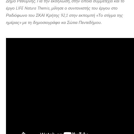
Δήμο Ρεθύμνης. Για την εκδήλωση, στην οποία συμμετέχει και το
έργο
LIFE
Natura
Themis
, μίλησε ο συντονιστής του έργου στο
Ραδιόφωνο του ΣΚΑΙ Κρήτης 92,1 στην εκπομπή «Το στίγμα της
ημέρας» με τη δημοσιογράφο κα Σώτια Πεντεδήμου.